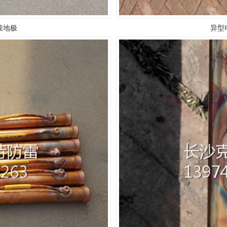
接地极
异型