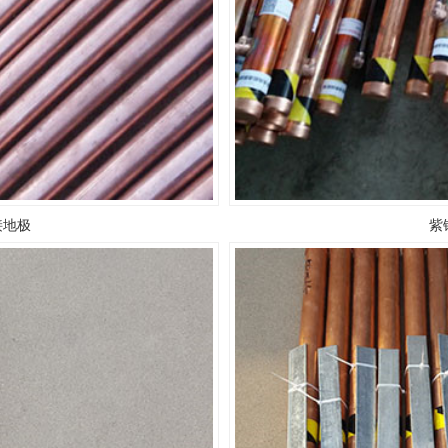
接地极
紫