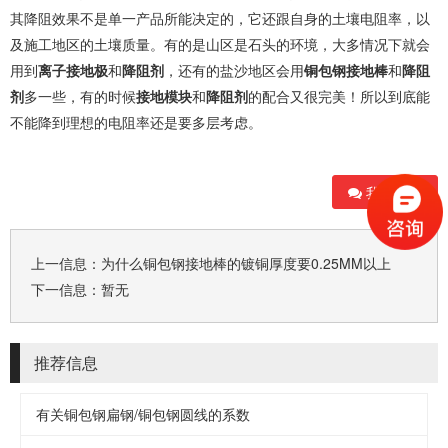
其降阻效果不是单一产品所能决定的，它还跟自身的土壤电阻率，以
及施工地区的土壤质量。有的是山区是石头的环境，大多情况下就会
用到
离子接地极
和
降阻剂
，还有的盐沙地区会用
铜包钢接地棒
和
降阻
剂
多一些，有的时候
接地模块
和
降阻剂
的配合又很完美！所以到底能
不能降到理想的电阻率还是要多层考虑。
我要评论
上一信息：
为什么铜包钢接地棒的镀铜厚度要0.25MM以上
下一信息：暂无
推荐信息
有关铜包钢扁钢/铜包钢圆线的系数